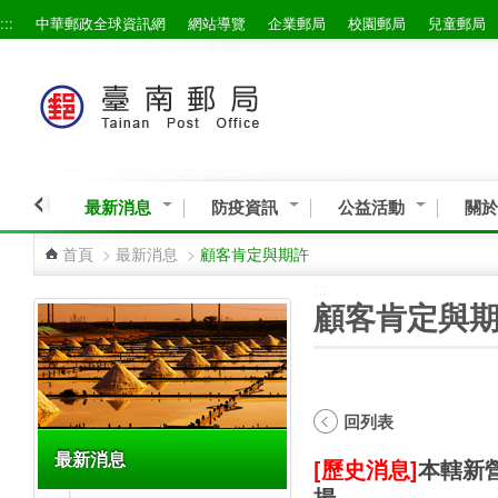
:::
中華郵政全球資訊網
網站導覽
企業郵局
校園郵局
兒童郵局
跳到主要內容區塊
最新消息
防疫資訊
公益活動
關於
首頁
>
最新消息
>
顧客肯定與期許
:::
:::
顧客肯定與
回列表
最新消息
[歷史消息]
本轄新營
揚。