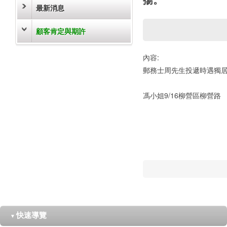
最新消息
顧客肯定與期許
內容:
郵務士周先生投遞時遇獨居
馮小姐9/16柳營區柳營路
快速導覽
▼