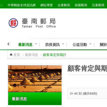
:::
中華郵政全球資訊網
網站導覽
企業郵局
校園郵局
兒童郵局
跳到主要內容區塊
最新消息
防疫資訊
公益活動
關於
首頁
>
最新消息
>
顧客肯定與期許
:::
:::
顧客肯定與
31-40 則 (總共84則)
最新消息