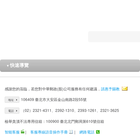
快速導覽
▼
感謝您的蒞臨，若您對中華郵政(股)公司服務有任何建議，
請惠予賜教
106409 臺北市大安區金山南路2段55號
地址
（02）2321-4311、2392-1310、2393-1261、2321-3625
電話
檢舉貪瀆不法專用信箱：100900 臺北北門郵局第610號信箱
智能客服
|
客服專線語音操作手冊
|
網路電話