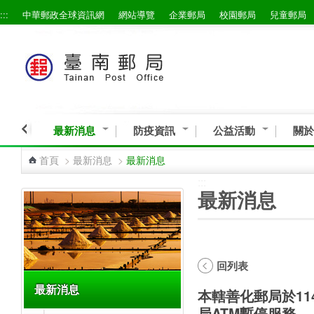
:::
中華郵政全球資訊網
網站導覽
企業郵局
校園郵局
兒童郵局
跳到主要內容區塊
最新消息
防疫資訊
公益活動
關於
首頁
>
最新消息
>
最新消息
:::
:::
最新消息
回列表
最新消息
本轄善化郵局於114
局ATM暫停服務。