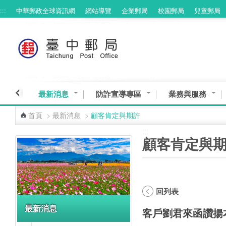
:::
中華郵政全球資訊網
網站導覽
企業郵局
校園郵局
兒童郵局
跳到主要內容區塊
最新消息
防詐宣導專區
業務與服務
首頁
>
最新消息
>
顧客肯定與期許
:::
:::
顧客肯定與
回列表
最新消息
客戶劉君來函讚揚