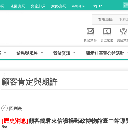
郵局
校園郵局
兒童郵局
網路郵局
English
各地郵局
查詢專區
下載
郵務業務
儲匯業務
壽險業
區
業務與服務
營業資訊
關愛社區暨公益活動
許
:::
顧客肯定與期許
回列表
[歷史消息]
顧客簡君來信讚揚郵政博物館臺中館導
務。