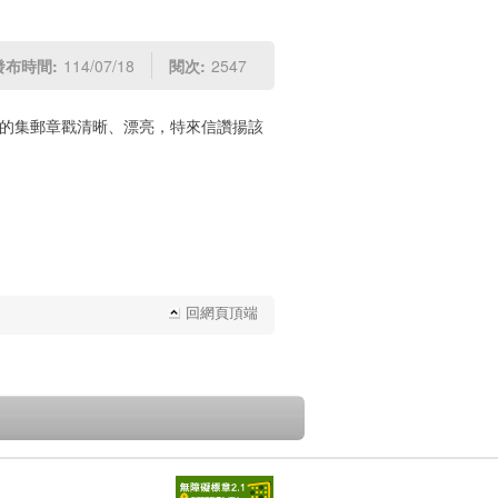
發布時間:
114/07/18
閱次:
2547
蓋的集郵章戳清晰、漂亮，特來信讚揚該
回網頁頂端