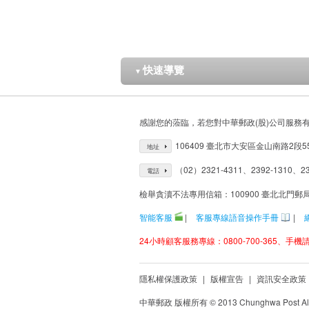
快速導覽
▼
感謝您的蒞臨，若您對中華郵政(股)公司服務
106409 臺北市大安區金山南路2段5
地址
（02）2321-4311、2392-1310、23
電話
檢舉貪瀆不法專用信箱：100900 臺北北門郵
智能客服
|
客服專線語音操作手冊
|
24小時顧客服務專線：0800-700-365、手機請改
隱私權保護政策
|
版權宣告
|
資訊安全政策
中華郵政 版權所有 © 2013 Chunghwa Post All 