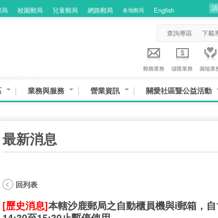
郵局
校園郵局
兒童郵局
網路郵局
English
各地郵局
查詢專區
下載
郵務業務
儲匯業務
壽險業
區
業務與服務
營業資訊
關愛社區暨公益活動
:::
最新消息
回列表
[歷史消息]
本轄沙鹿郵局之自動櫃員機與i郵箱，自1
14:30至15:30止暫停使用。