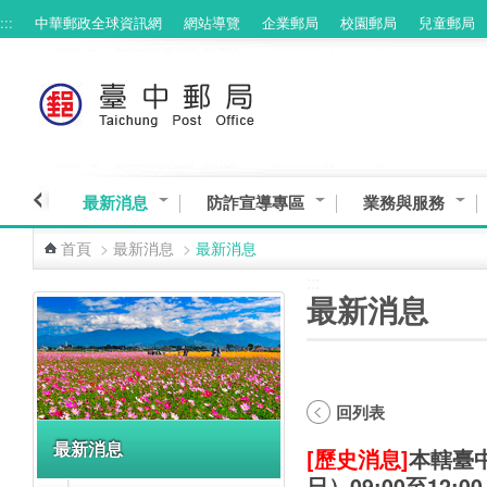
:::
中華郵政全球資訊網
網站導覽
企業郵局
校園郵局
兒童郵局
跳到主要內容區塊
最新消息
防詐宣導專區
業務與服務
首頁
>
最新消息
>
最新消息
:::
:::
最新消息
回列表
最新消息
[歷史消息]
本轄臺中
日）09:00至12: