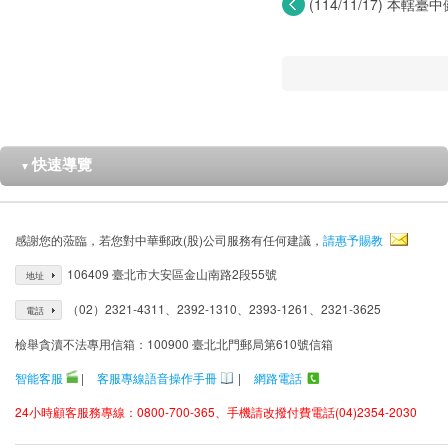
(114/11/17) 本
員...
快速導覽
▼
感謝您的蒞臨，若您對中華郵政(股)公司服務有任何建議，
請惠予賜教
106409 臺北市大安區金山南路2段55號
地址
（02）2321-4311、2392-1310、2393-1261、2321-3625
電話
檢舉貪瀆不法專用信箱：100900 臺北北門郵局第610號信箱
智能客服
|
客服專線語音操作手冊
|
網路電話
24小時顧客服務專線：0800-700-365、手機請改撥付費電話(04)2354-2030