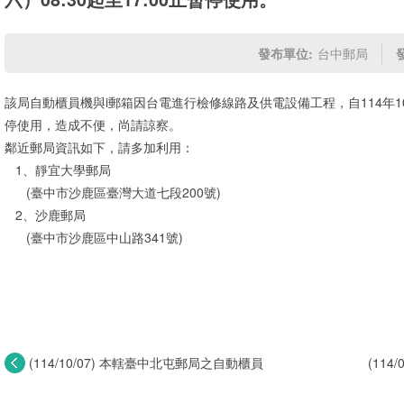
發布單位:
台中郵局
該局自動櫃員機與i郵箱因台電進行檢修線路及供電設備工程，自114年10月
停使用，造成不便，尚請諒察。
鄰近郵局資訊如下，請多加利用：
1、靜宜大學郵局
(臺中市沙鹿區臺灣大道七段200號)
2、沙鹿郵局
(臺中市沙鹿區中山路341號)
(114/10/07) 本轄臺中北屯郵局之自動櫃員
(11
機...