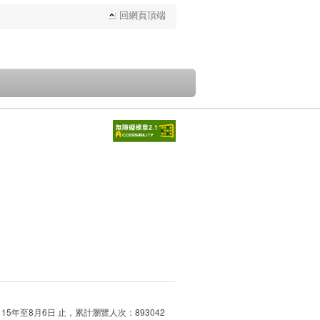
回網頁頂端
115年至8月6日 止，累計瀏覽人次：893042