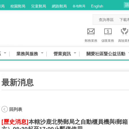
郵局
校園郵局
兒童郵局
網路郵局
English
各地郵局
查詢專區
下載
郵務業務
儲匯業務
壽險業
區
業務與服務
營業資訊
關愛社區暨公益活動
:::
最新消息
回列表
[歷史消息]
本轄沙鹿北勢郵局之自動櫃員機與i郵箱，
六）08:30起至17:00止暫停使用。