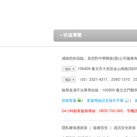
快速導覽
▼
感謝您的蒞臨，若您對中華郵政(股)公司服務
106409 臺北市大安區金山南路2段5
地址
（02）2321-4311、2392-1310、23
電話
檢舉貪瀆不法專用信箱：100900 臺北北門郵
智能客服
|
客服專線語音操作手冊
|
24小時顧客服務專線：0800-700-365、手機請改
隱私權保護政策
|
版權宣告
|
資訊安全政策