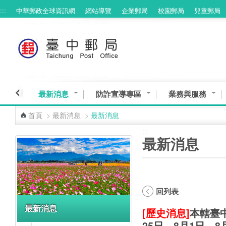
:::
中華郵政全球資訊網
網站導覽
企業郵局
校園郵局
兒童郵局
跳到主要內容區塊
最新消息
防詐宣導專區
業務與服務
首頁
>
最新消息
>
最新消息
:::
:::
最新消息
回列表
最新消息
[歷史消息]
本轄臺
25日、8月1日、