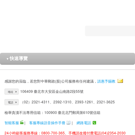
快速導覽
▼
感謝您的蒞臨，若您對中華郵政(股)公司服務有任何建議，
請惠予賜教
106409 臺北市大安區金山南路2段55號
地址
（02）2321-4311、2392-1310、2393-1261、2321-3625
電話
檢舉貪瀆不法專用信箱：100900 臺北北門郵局第610號信箱
智能客服
|
客服專線語音操作手冊
|
網路電話
24小時顧客服務專線：0800-700-365、手機請改撥付費電話(04)2354-2030