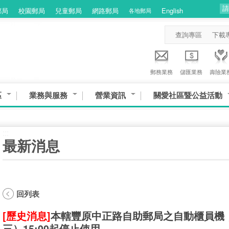
郵局
校園郵局
兒童郵局
網路郵局
English
各地郵局
查詢專區
下載
郵務業務
儲匯業務
壽險業
區
業務與服務
營業資訊
關愛社區暨公益活動
:::
最新消息
回列表
[歷史消息]
本轄豐原中正路自助郵局之自動櫃員機，將
三）15:00起停止使用。