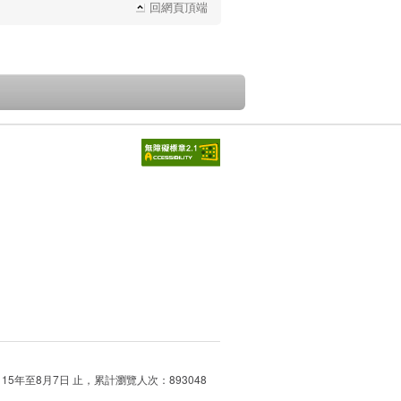
回網頁頂端
115年至8月7日 止，累計瀏覽人次：893048