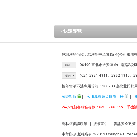
快速導覽
▼
感謝您的蒞臨，若您對中華郵政(股)公司服務
106409 臺北市大安區金山南路2段5
地址
（02）2321-4311、2392-1310、23
電話
檢舉貪瀆不法專用信箱：100900 臺北北門郵
智能客服
|
客服專線語音操作手冊
|
24小時顧客服務專線：0800-700-365、手機請改
隱私權保護政策
|
版權宣告
|
資訊安全政策
中華郵政 版權所有 © 2013 Chunghwa Post All 