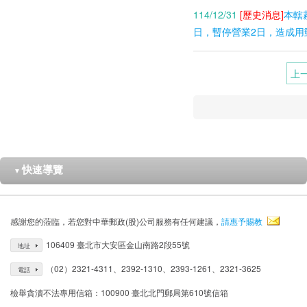
114/12/31
[歷史消息]
本轄
日，暫停營業2日，造成用
上
快速導覽
▼
感謝您的蒞臨，若您對中華郵政(股)公司服務有任何建議，
請惠予賜教
106409 臺北市大安區金山南路2段55號
地址
（02）2321-4311、2392-1310、2393-1261、2321-3625
電話
檢舉貪瀆不法專用信箱：100900 臺北北門郵局第610號信箱