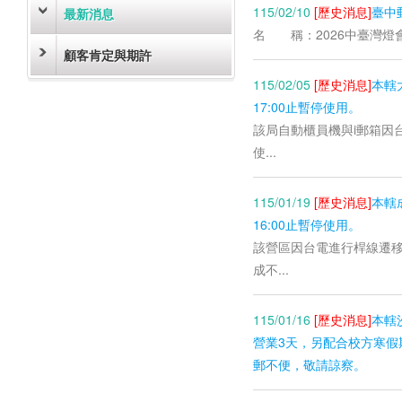
115/02/10
[歷史消息]
臺中
最新消息
名 稱：2026中臺灣燈會 日期
顧客肯定與期許
115/02/05
[歷史消息]
本轄
17:00止暫停使用。
該局自動櫃員機與i郵箱因台電
使...
115/01/19
[歷史消息]
本轄
16:00止暫停使用。
該營區因台電進行桿線遷移工程
成不...
115/01/16
[歷史消息]
本轄
營業3天，另配合校方寒假期間
郵不便，敬請諒察。