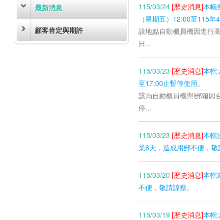
115/03/24
[歷史消息]
本轄
最新消息
（星期五）12:00至115年4
顧客肯定與期許
該地點自動櫃員機因進行高壓設
日...
115/03/23
[歷史消息]
本轄
至17:00止暫停使用。
該局自動櫃員機與i郵箱因台電
停...
115/03/23
[歷史消息]
本轄
業6天，造成用郵不便，敬
115/03/20
[歷史消息]
本轄
不便，敬請諒察。
115/03/19
[歷史消息]
本轄