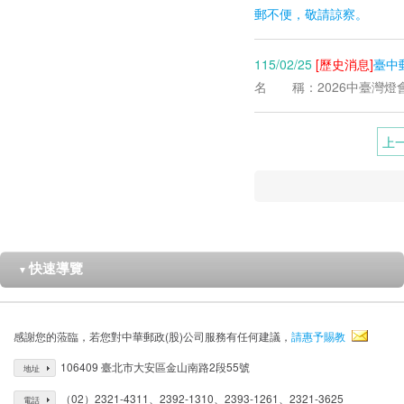
郵不便，敬請諒察。
115/02/25
[歷史消息]
臺中
名 稱：2026中臺灣燈會 日期
上
快速導覽
▼
感謝您的蒞臨，若您對中華郵政(股)公司服務有任何建議，
請惠予賜教
106409 臺北市大安區金山南路2段55號
地址
（02）2321-4311、2392-1310、2393-1261、2321-3625
電話