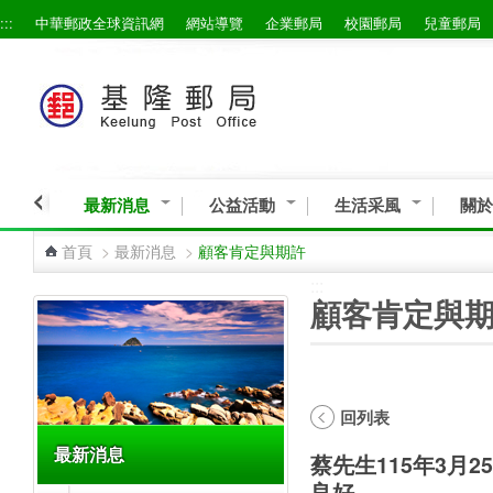
:::
中華郵政全球資訊網
網站導覽
企業郵局
校園郵局
兒童郵局
跳到主要內容區塊
最新消息
公益活動
生活采風
關於
首頁
>
最新消息
>
顧客肯定與期許
:::
:::
顧客肯定與
回列表
最新消息
蔡先生115年3月
良好。