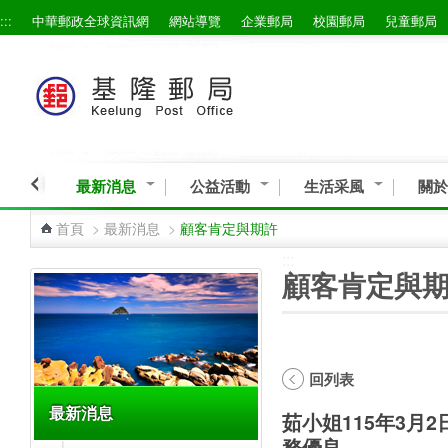
:::
中華郵政全球資訊網
網站導覽
企業郵局
校園郵局
兒童郵局
跳到主要內容區塊
最新消息
公益活動
生活采風
關於
首頁
>
最新消息
>
顧客肯定與期許
:::
:::
顧客肯定與
回列表
最新消息
茹小姐115年3月
務優良。