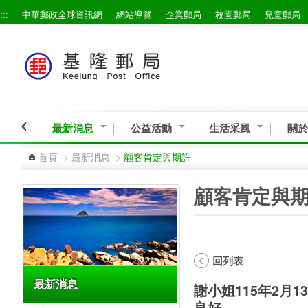
:::
中華郵政全球資訊網
網站導覽
企業郵局
校園郵局
兒童郵局
跳到主要內容區塊
最新消息
公益活動
生活采風
關於
首頁
>
最新消息
>
顧客肯定與期許
:::
:::
顧客肯定與
回列表
最新消息
謝小姐115年2月
良好。