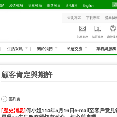
郵局
校園郵局
兒童郵局
網路郵局
English
各地郵局
查詢專區
下載專區
營業據
郵務業務
儲匯業務
壽險業
生活采風
關於我們
民意交流
業務與服務
許
:::
顧客肯定與期許
回列表
[歷史消息]
何小姐114年5月16日e-mail至客
員吳○○先生服務親切有耐心、細心與專業。