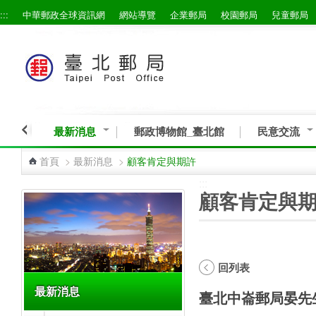
:::
中華郵政全球資訊網
網站導覽
企業郵局
校園郵局
兒童郵局
跳到主要內容區塊
最新消息
郵政博物館_臺北館
民意交流
首頁
>
最新消息
>
顧客肯定與期許
:::
:::
顧客肯定與
回列表
最新消息
臺北中崙郵局晏先