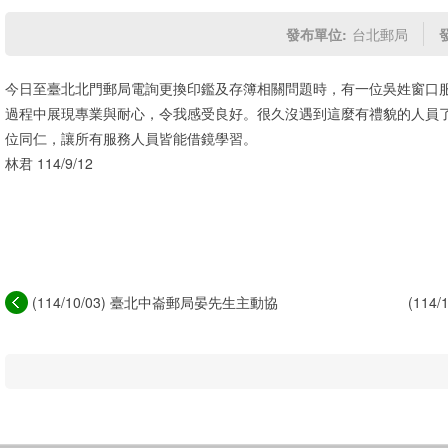
發布單位:
台北郵局
今日至臺北北門郵局電詢更換印鑑及存簿相關問題時，有一位吳姓窗口
過程中展現專業與耐心，令我感受良好。很久沒遇到這麼有禮貌的人員
位同仁，讓所有服務人員皆能借鏡學習。
林君 114/9/12
(114/10/03) 臺北中崙郵局晏先生主動協
(11
助，...