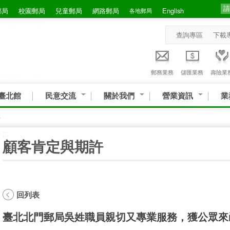
郵局
校園郵局
兒童郵局
網路郵局
English
各地郵局
查詢專區
下載
郵務業務
儲匯業務
壽險業
臺北館
民意交流
關於我們
營業資訊
業
許
:::
顧客肯定與期許
回列表
臺北北門郵局吳姓職員親切又專業服務，獲公眾來