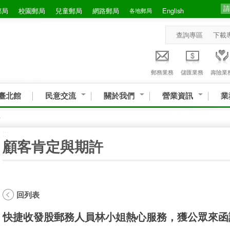
郵局
校園郵局
兒童郵局
網路郵局
English
各地郵局
查詢專區
下載
郵務業務
儲匯業務
壽險業
臺北館
民意交流
關於我們
營業資訊
業
許
:::
顧客肯定與期許
回列表
快捷收發股郵務人員林小姐熱心服務，獲公眾來函