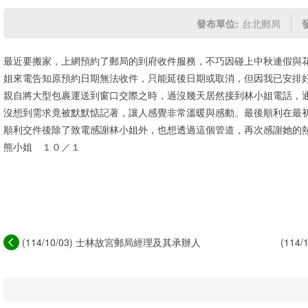
發布單位:
台北郵局
最近要搬家，上網預約了郵局的到府收件服務，不巧因碰上中秋連假與
姐來電告知原預約日期無法收件，只能延後日期或取消，但因我已安排
親自將大型包裹運送到窗口交際之時，過沒幾天居然接到林小姐電話，
沒想到需求竟被默默惦記著，讓人感覺非常溫暖與感動。最後順利在最
順利交件後除了致電感謝林小姐外，也想透過這個管道，再次感謝她的
熊小姐 １０／１
(114/10/03) 士林故宮郵局經理及其承辦人
(11
員...