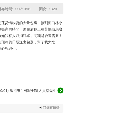
發布時間:
114/10/01
閱次:
1320
花蓮災情物資的大量包裹，接到窗口林小
好搬家的時間，迫在眉睫正在苦惱該怎麼
通知我有人取消訂單，問我是否還需要！
初預約的日期送出包裹，幫了我大忙！
熱心與細心。
4/10/01) 馬祖東引郵局郵遞人員蔡先生
態...
回網頁頂端