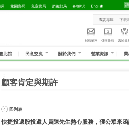
郵局
校園郵局
兒童郵局
網路郵局
English
各地郵局
查詢專區
下載
郵務業務
儲匯業務
壽險業
臺北館
民意交流
關於我們
營業資訊
業
許
:::
顧客肯定與期許
回列表
快捷投遞股投遞人員陳先生熱心服務，獲公眾來函