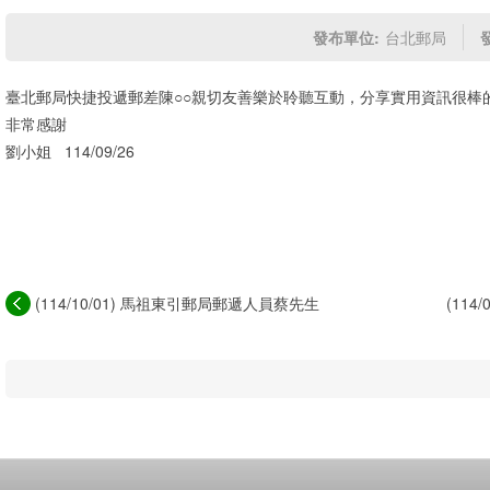
發布單位:
台北郵局
臺北郵局快捷投遞郵差陳○○親切友善樂於聆聽互動，分享實用資訊很棒
非常感謝
劉小姐 114/09/26
(114/10/01) 馬祖東引郵局郵遞人員蔡先生
(11
態...