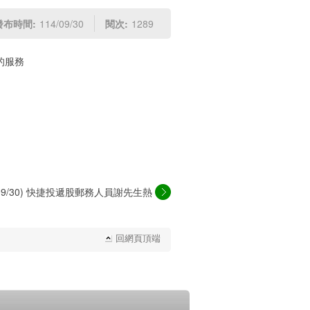
發布時間:
114/09/30
閱次:
1289
的服務
4/09/30) 快捷投遞股郵務人員謝先生熱
心...
回網頁頂端