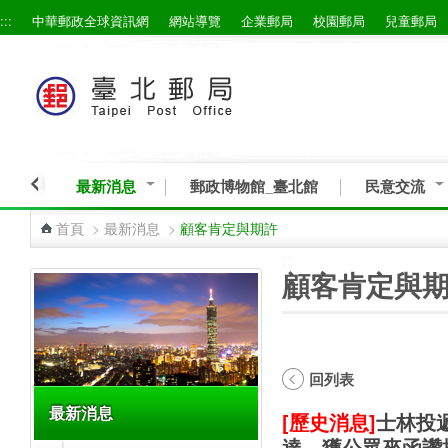
:::
中華郵政全球資訊網
網站導覽
企業郵局
校園郵局
兒童郵局
跳到主要內容區塊
最新消息
郵政博物館_臺北館
民意交流
首頁
>
最新消息
>
顧客肯定與期許
:::
:::
顧客肯定與
回列表
最新消息
[歷史消息]
士林投
達，獲公眾來函讚