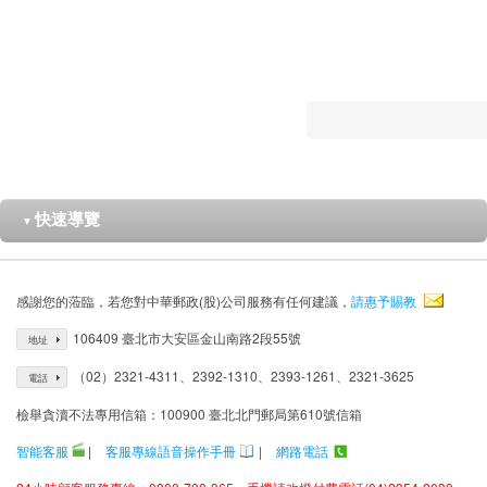
快速導覽
▼
感謝您的蒞臨，若您對中華郵政(股)公司服務有任何建議，
請惠予賜教
106409 臺北市大安區金山南路2段55號
地址
（02）2321-4311、2392-1310、2393-1261、2321-3625
電話
檢舉貪瀆不法專用信箱：100900 臺北北門郵局第610號信箱
智能客服
|
客服專線語音操作手冊
|
網路電話