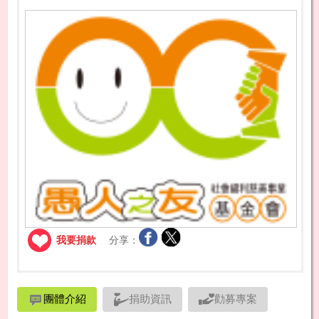
我要捐款
分享：
團體介紹
捐助資訊
勸募專案