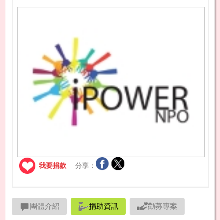
我要捐款
分享：
團體介紹
捐助資訊
勸募專案