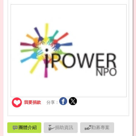
我要捐款
分享：
團體介紹
捐助資訊
勸募專案