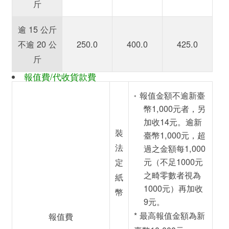
斤
逾 15 公斤
不逾 20 公
250.0
400.0
425.0
斤
報值費/代收貨款費
報值金額不逾新臺
*
幣1,000元者，另
加收
14元
。逾新
裝
臺幣1,000元，超
法
過之金額每1,000
元（不足1000元
定
之畸零數者視為
紙
1000元）再加收
幣
9元
。
* 最高報值金額為新
報值費