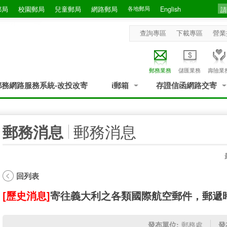
郵局
校園郵局
兒童郵局
網路郵局
各地郵局
English
查詢專區
下載專區
營業
郵務業務
儲匯業務
壽險業
郵務網路服務系統-改投改寄
i郵箱
存證信函網路交寄
:::
郵務消息
郵務消息
回列表
[歷史消息]
寄往義大利之各類國際航空郵件，郵遞
發布單位:
郵務處
發