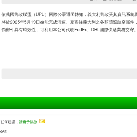
依萬國郵政聯盟（UPU）國際公署通函轉知，義大利郵政受其資訊系統
將於2025年5月19日始能完成清運。爰寄往義大利之各類國際航空郵
倘郵件具有時效性，可利用本公司代收FedEx、DHL國際快遞業務交寄
有任何建議，
請惠予賜教
55號