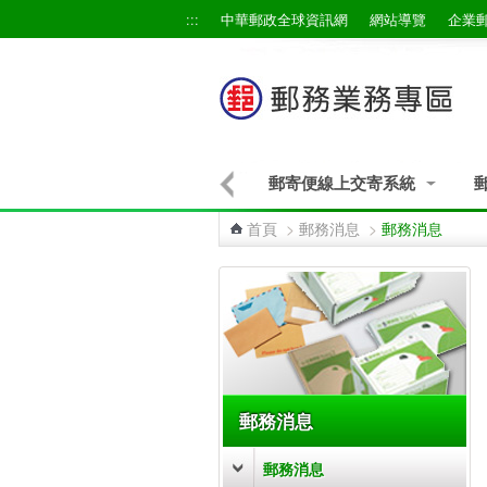
跳到主要內容區塊
:::
中華郵政全球資訊網
網站導覽
企業
郵寄便線上交寄系統
首頁
>
郵務消息
>
郵務消息
:::
郵務消息
郵務消息