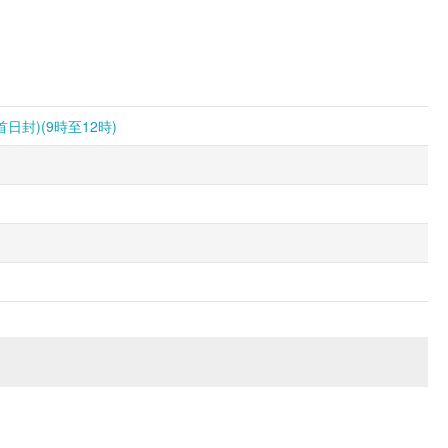
」
封)(9時至12時)