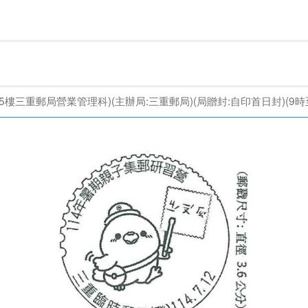
三重郵局營業管理科)(主辦局:三重郵局)(局贈封:自印首日封)(9時至