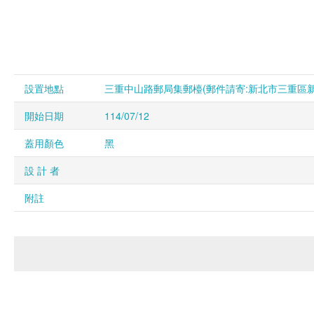
設置地點
三重中山路郵局集郵檯(郵件請寄:新北市三重區新北
開始日期
114/07/12
蓋用顏色
黑
設 計 者
附註