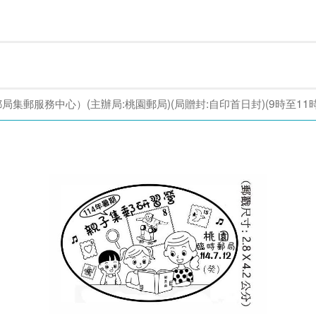
集郵服務中心）(主辦局:桃園郵局)(局贈封:自印首日封)(9時至11時