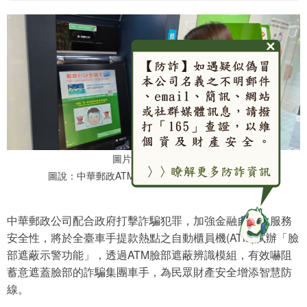
圖片替代說明文字 :
圖說：中華郵政ATM「臉部遮蔽示警」功能示意圖
中華郵政公司配合政府打擊詐騙犯罪，加強金融自動化服務
安全性，將於全臺車手提款熱點之自動櫃員機(ATM)試辦「臉
部遮蔽示警功能」，透過ATM臉部遮蔽辨識模組，有效嚇阻
蓄意遮蓋臉部的詐騙集團車手，為民眾財產安全增添智慧防
線。