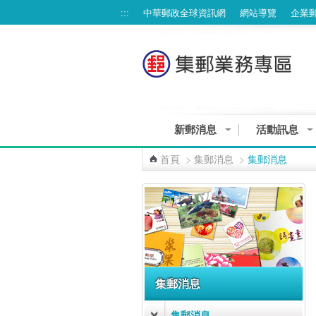
跳到主要內容區塊
:::
中華郵政全球資訊網
網站導覽
企業
新郵消息
活動訊息
集郵業務個資告知聲明
首頁
>
集郵消息
>
集郵消息
:::
集郵消息
集郵消息