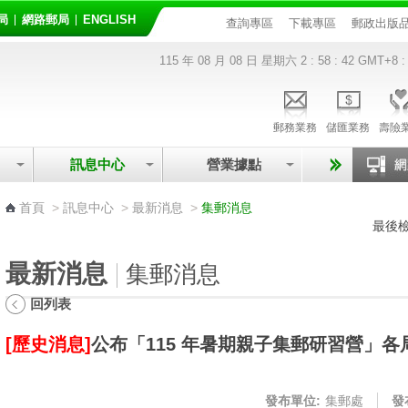
局
網路郵局
ENGLISH
查詢專區
下載專區
郵政出版
115 年 08 月 08 日 星期六
2 : 58 : 42
GMT+8 :
郵務業務
儲匯業務
壽險
訊息中心
營業據點
:::
首頁
>
訊息中心
>
最新消息
>
集郵消息
最後檢
最新消息
集郵消息
回列表
[歷史消息]
公布「115 年暑期親子集郵研習營」
發布單位:
集郵處
發