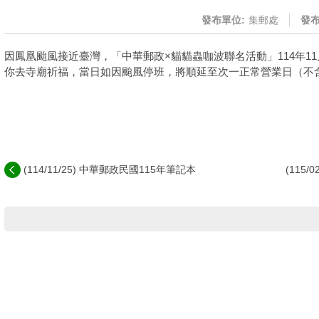
發布單位:
集郵處
發布
因鳳凰颱風接近臺灣，「中華郵政×貓貓蟲咖波聯名活動」114年11
你去寺廟祈福，當日如因颱風停班，將順延至次一正常營業日（不
(114/11/25) 中華郵政民國115年筆記本
(115/