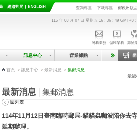
局
網路郵局
ENGLISH
查詢專區
下載專區
郵政出版
115 年 08 月 07 日 星期五
16 : 06 : 49
GMT+8 :
郵務業務
儲匯業務
壽險
訊息中心
營業據點
:::
首頁
>
訊息中心
>
最新消息
>
集郵消息
最後
最新消息
集郵消息
回列表
114年11月12日臺南臨時郵局-貓貓蟲咖波陪你
延期辦理。