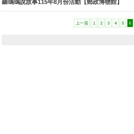
聽鴿鴿說故事115年8月份活動【郵政博物館】
上一頁
1
2
3
4
5
6