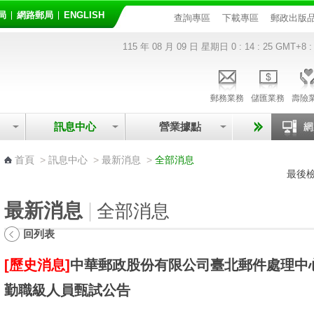
局
網路郵局
ENGLISH
查詢專區
下載專區
郵政出版
115 年 08 月 09 日 星期日
0 : 14 : 25
GMT+8 :
郵務業務
儲匯業務
壽險
訊息中心
營業據點
:::
首頁
>
訊息中心
>
最新消息
>
全部消息
最後檢
最新消息
全部消息
回列表
[歷史消息]
中華郵政股份有限公司臺北郵件處理中心
勤職級人員甄試公告