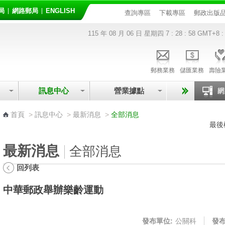
局
網路郵局
ENGLISH
查詢專區
下載專區
郵政出版
115 年 08 月 06 日 星期四
7 : 28 : 58
GMT+8 :
郵務業務
儲匯業務
壽險
訊息中心
營業據點
:::
首頁
>
訊息中心
>
最新消息
>
全部消息
最後
最新消息
全部消息
回列表
中華郵政舉辦樂齡運動
發布單位:
公關科
發布