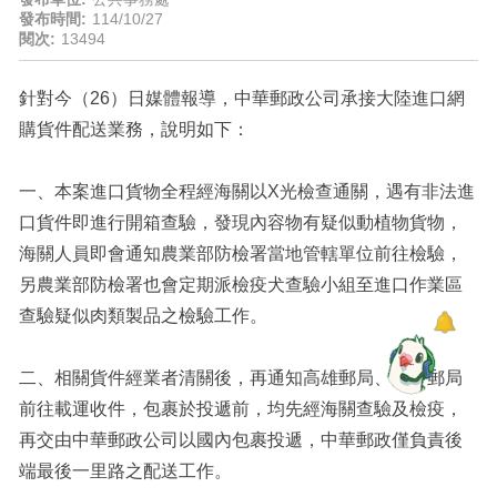
發布時間:
114/10/27
閱次:
13494
針對今（26）日媒體報導，中華郵政公司承接大陸進口網
購貨件配送業務，說明如下：
一、本案進口貨物全程經海關以X光檢查通關，遇有非法進
口貨件即進行開箱查驗，發現內容物有疑似動植物貨物，
海關人員即會通知農業部防檢署當地管轄單位前往檢驗，
另農業部防檢署也會定期派檢疫犬查驗小組至進口作業區
查驗疑似肉類製品之檢驗工作。
二、相關貨件經業者清關後，再通知高雄郵局、臺中郵局
前往載運收件，包裹於投遞前，均先經海關查驗及檢疫，
再交由中華郵政公司以國內包裹投遞，中華郵政僅負責後
端最後一里路之配送工作。