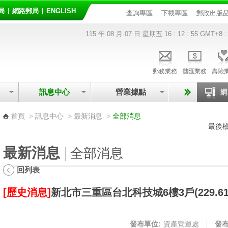
局
網路郵局
ENGLISH
查詢專區
下載專區
郵政出版
115 年 08 月 07 日 星期五
16 : 12 : 56
GMT+8 :
郵務業務
儲匯業務
壽險
訊息中心
營業據點
:::
首頁
>
訊息中心
>
最新消息
>
全部消息
最後檢
最新消息
全部消息
回列表
[歷史消息]
新北市三重區台北科技城6樓3戶(229.6
發布單位:
資產營運處
發布