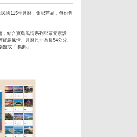
政民國115年月曆」集郵商品，每份售
題，結合寶島風情系列郵票元素設
寶島風情。月曆尺寸為長54公分、
物館或「i集郵」