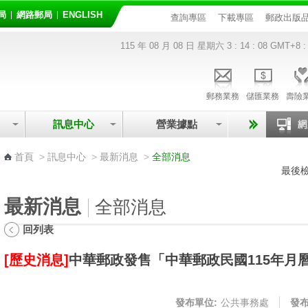
局
網路郵局
ENGLISH
查詢專區
下載專區
郵政出版
115 年 08 月 08 日 星期六
3 : 14 : 08
GMT+8 :
郵務業務
儲匯業務
壽險
訊息中心
營業據點
:::
首頁
>
訊息中心
>
最新消息
>
全部消息
最後檢
最新消息
全部消息
回列表
[歷史消息]
中華郵政發售「中華郵政民國115年月
發布單位:
公共事務處
發布