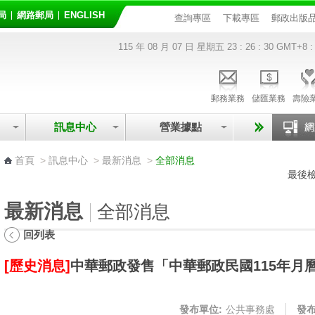
局
網路郵局
ENGLISH
查詢專區
下載專區
郵政出版
115 年 08 月 07 日 星期五
23 : 26 : 31
GMT+8 :
郵務業務
儲匯業務
壽險
訊息中心
營業據點
:::
首頁
>
訊息中心
>
最新消息
>
全部消息
最後檢
最新消息
全部消息
回列表
[歷史消息]
中華郵政發售「中華郵政民國115年月
發布單位:
公共事務處
發布