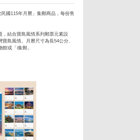
政民國115年月曆」集郵商品，每份售
題，結合寶島風情系列郵票元素設
寶島風情。月曆尺寸為長54公分、
物館或「i集郵」