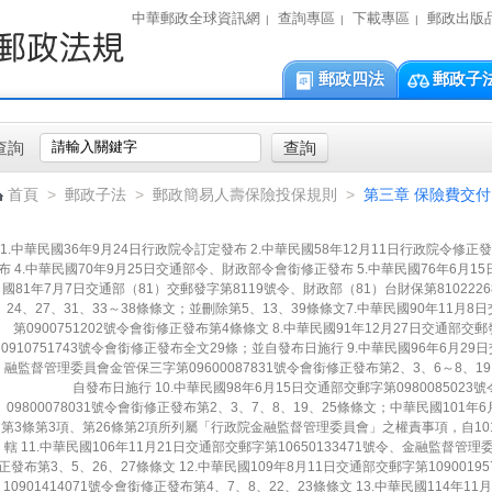
中華郵政全球資訊網
查詢專區
下載專區
郵政出版
|
|
|
郵政四法
郵政子
查詢
首頁
>
郵政子法
>
郵政簡易人壽保險投保規則
>
第三章 保險費交付
1.中華民國36年9月24日行政院令訂定發布 2.中華民國58年12月11日行政院令修正發
布 4.中華民國70年9月25日交通部令、財政部令會銜修正發布 5.中華民國76年6月1
國81年7月7日交通部（81）交郵發字第8119號令、財政部（81）台財保第810222
24、27、31、33～38條條文；並刪除第5、13、39條條文7.中華民國90年11月
第0900751202號令會銜修正發布第4條條文 8.中華民國91年12月27日交通部交
0910751743號令會銜修正發布全文29條；並自發布日施行 9.中華民國96年6月29
融監督管理委員會金管保三字第09600087831號令會銜修正發布第2、3、6～8、1
自發布日施行 10.中華民國98年6月15日交通部交郵字第09800850
09800078031號令會銜修正發布第2、3、7、8、19、25條條文；中華民國101年6
第3條第3項、第26條第2項所列屬「行政院金融監督管理委員會」之權責事項，自1
轄 11.中華民國106年11月21日交通部交郵字第10650133471號令、金融監督管理
正發布第3、5、26、27條條文 12.中華民國109年8月11日交通部交郵字第10900
10901414071號令會銜修正發布第4、7、8、22、23條條文 13.中華民國114年11