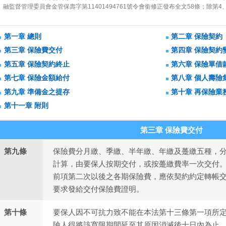
融監督管理委員會金管保壽字第11401494761號令會銜修正發布全文58條；除第4、
第一章 總則
第二章 保險契約
第三章 保險費交付
第四章 保險契約
第五章 保險契約終止
第六章 保險單借
第七章 保險金額給付
第八章 個人壽險
第九章 準備金之提存
第十章 再保險業
第十一章 附則
第三章 保險費交付
第九條
保險費分月繳、季繳、半年繳、年繳及躉繳五種，
計算，由要保人按期交付，或按躉繳費率一次交付
前項第二次以後之各期保險費，應依契約約定轉帳
要求發給交付保險費證明。
第十條
要保人因不可抗力致不能在本法第十三條第一項所
險人得將該寬限期間延至其原因消滅後十日內為止