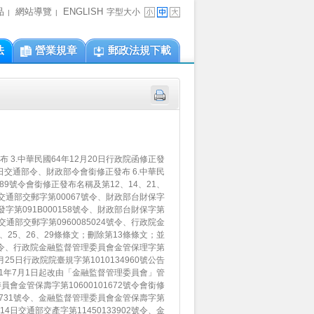
品
網站導覽
ENGLISH
字型大小
|
|
法
營業規章
郵政法規下載
布 3.中華民國64年12月20日行政院函修正發
5日交通部令、財政部令會銜修正發布 6.中華民
689號令會銜修正發布名稱及第12、14、21、
8日交通部交郵字第00067號令、財政部台財保字
郵發字第091B000158號令、財政部台財保字第
日交通部交郵字第0960085024號令、行政院金
9、25、26、29條條文；刪除第13條條文；並
23號令、行政院金融監督管理委員會金管保理字第
月25日行政院院臺規字第1010134960號公告
01年7月1日起改由「金融監督管理委員會」管
委員會金管保壽字第10600101672號令會銜修
195731號令、金融監督管理委員會金管保壽字第
月14日交通部交產字第11450133902號令、金