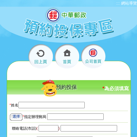
:::
網站導覽
預約投保
*
為必須填寫
*
姓名
選擇
*
指定辦理郵局
聯絡電話(市話)
(
)