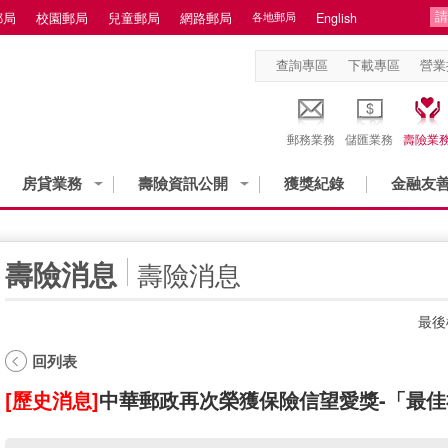
郵局
校園郵局
兒童郵局
網路郵局
各地郵局
English
查詢專區
下載專區
營業
郵務業務
儲匯業務
壽險業
房貸業務
壽險資訊公開
獲獎紀錄
金融友
:::
壽險消息
壽險消息
最後
回列表
[歷史消息]
中華郵政再次榮獲保險信望愛獎-「最