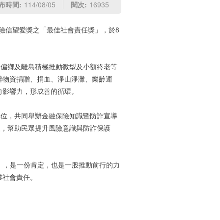
布時間:
114/08/05
閱次:
16935
險信望愛獎之「最佳社會責任獎」，於8
偏鄉及離島積極推動微型及小額終老等
辦物資捐贈、捐血、淨山淨灘、樂齡運
向影響力，形成善的循環。
位，共同舉辦金融保險知識暨防詐宣導
69人，幫助民眾提升風險意識與防詐保護
」，是一份肯定，也是一股推動前行的力
業社會責任。