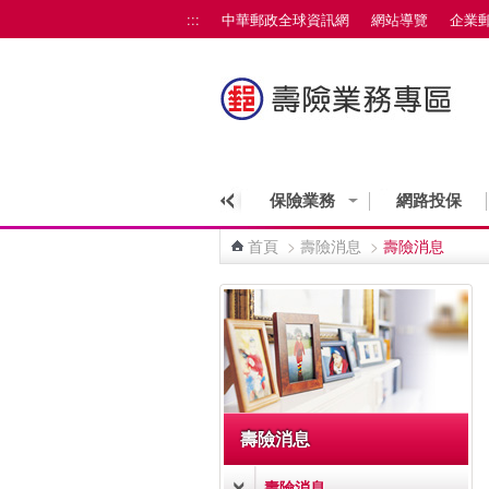
跳到主要內容區塊
:::
中華郵政全球資訊網
網站導覽
企業
保險業務
網路投保
首頁
>
壽險消息
>
壽險消息
:::
壽險消息
壽險消息