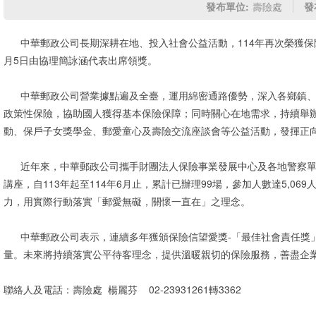
發布單位:
壽險處
發
中華郵政公司長期深耕在地、投入社會公益活動，114年再次榮獲保
月5日由協理簡詠涵代表出席領獎。
中華郵政公司營業據點遍及全臺，運用綿密通路優勢，深入各鄉鎮、
政策性保險，協助國人獲得基本保險保障；同時關心在地需求，持續舉
動、保戶子女獎學金、郵愛童心及壽險交流座談會等公益活動，發揮正
近年來，中華郵政公司攜手財團法人保險事業發展中心及各地警察單
講座，自113年起至114年6月止，累計已辦理99場，參加人數達5,0
力，用實際行動落實「郵愛無礙，關懷一直在」之理念。
中華郵政公司表示，連續多年獲頒保險信望愛獎-「最佳社會責任獎
量。未來將持續落實公平待客理念，提供溫暖親切的保險服務，善盡企
聯絡人及電話：壽險處 楊麗芬 02-23931261轉3362