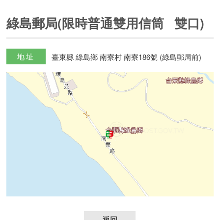
綠島郵局(限時普通雙用信筒 雙口)
地址
臺東縣 綠島鄉 南寮村 南寮186號 (綠島郵局前)