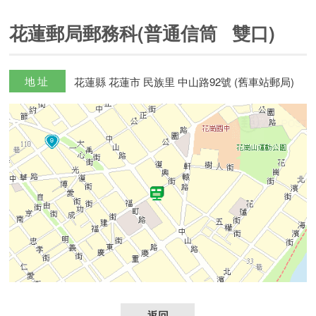
花蓮郵局郵務科(普通信筒 雙口)
地址
花蓮縣 花蓮市 民族里 中山路92號 (舊車站郵局)