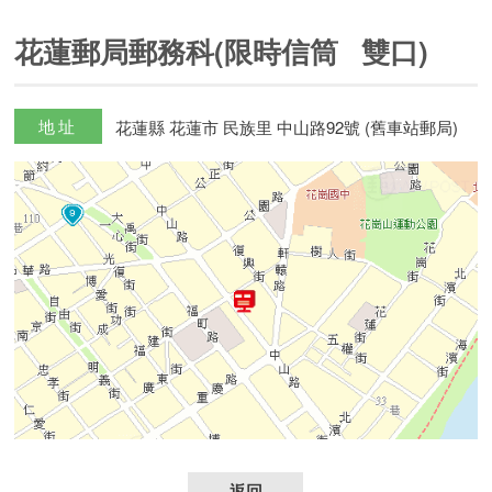
花蓮郵局郵務科(限時信筒 雙口)
地址
花蓮縣 花蓮市 民族里 中山路92號 (舊車站郵局)