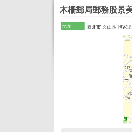
:::
木柵郵局郵務股景美
地址
臺北市 文山區 興家里