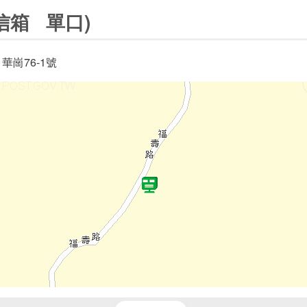
信箱 單口)
華崗76-1號